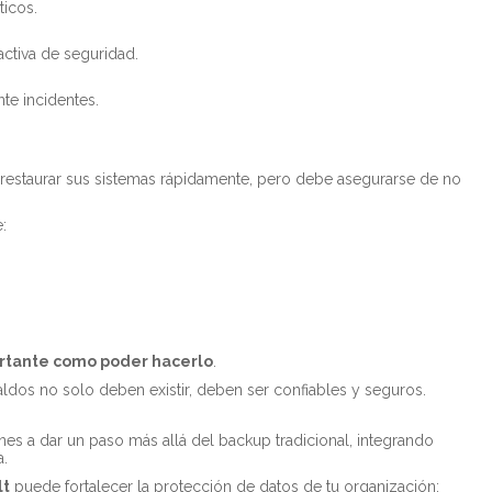
icos.
activa de seguridad.
te incidentes.
restaurar sus sistemas rápidamente, pero debe asegurarse de no
:
ortante como poder hacerlo
.
ldos no solo deben existir, deben ser confiables y seguros.
es a dar un paso más allá del backup tradicional, integrando
a.
lt
puede fortalecer la protección de datos de tu organización: