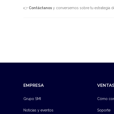
👉
Contáctanos
y conversemos sobre tu estrategia de 
EMPRESA
VENTAS
Grupo SMI
Cómo co
Noticias y eventos
Soporte