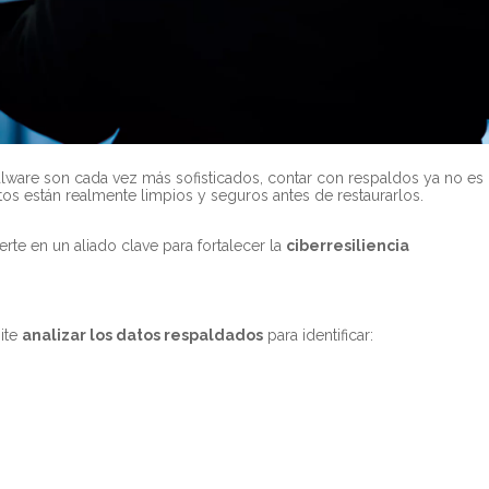
ware son cada vez más sofisticados, contar con respaldos ya no es
tos están realmente limpios y seguros antes de restaurarlos.
rte en un aliado clave para fortalecer la
ciberresiliencia
ite
analizar los datos respaldados
para identificar: