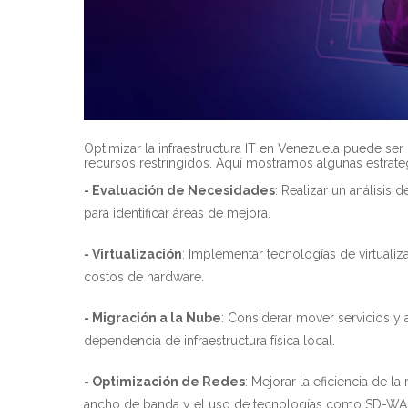
Optimizar la infraestructura IT en Venezuela puede ser
recursos restringidos. Aquí mostramos algunas estrate
- Evaluación de Necesidades
: Realizar un análisis 
para identificar áreas de mejora.
- Virtualización
: Implementar tecnologías de virtualiz
costos de hardware.
- Migración a la Nube
: Considerar mover servicios y a
dependencia de infraestructura física local.
- Optimización de Redes
: Mejorar la eficiencia de 
ancho de banda y el uso de tecnologías como SD-WA