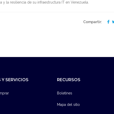
 y la resiliencia de su infraestructura IT en Venezuela.
Compartir:
 Y SERVICIOS
RECURSOS
mprar
Boletines
Mapa del sitio